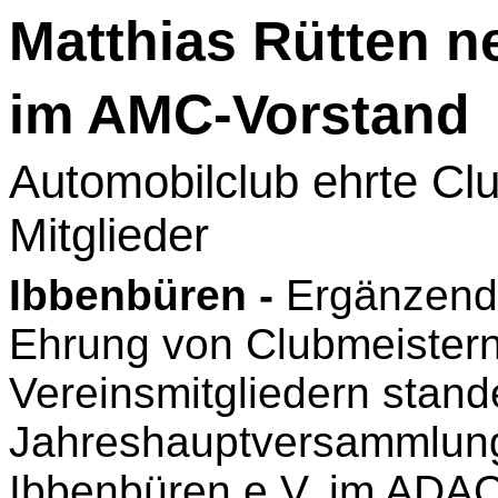
Matthias Rütten n
im AMC-Vorstand
Automobilclub ehrte Clu
Mitglieder
Ibbenbüren -
Ergänzende
Ehrung von Clubmeistern
Vereinsmitgliedern stand
Jahreshauptversammlung
Ibbenbüren e.V. im ADA