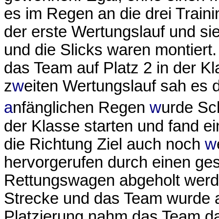
es im Regen an
die drei Traini
der erste Wertungslauf und si
und die Slicks waren montiert
das Team auf Platz 2 in der K
z
w
eiten Wertungslauf sah es 
a
nfänglichen Regen
w
urde Sc
der Klasse starten und fand e
die Richtung Ziel auch noch
w
hervorgerufen durch einen ges
Rettungswagen abgeholt werd
Strecke und das Team wurde a
Platzierung nahm das Team da